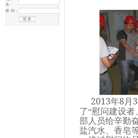
名：
密 码：
2013
8
3
年
月
了“慰问建设者
部人员给辛勤
盐汽水、香皂